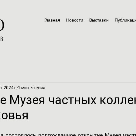
Главная
Новости
Выставки
Публикац
р. 2024 г.
1 мин. чтения
е Музея частных колле
овья
да состоялось долгожданное открытие Музея част