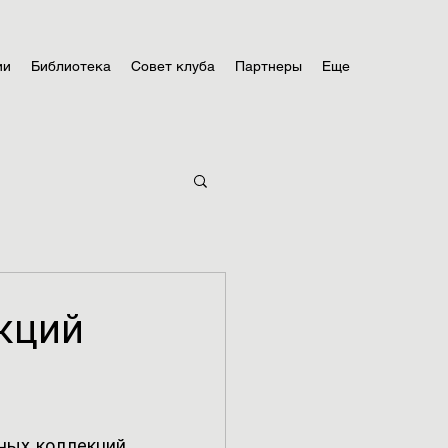
ии
Библиотека
Совет клуба
Партнеры
Еще
кций
ных коллекций 