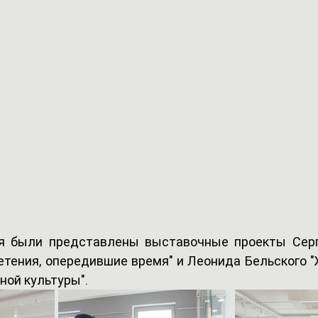
я были представлены выставочные проекты Серг
етения, опередившие время" и Леонида Бельского "
ой культуры". 