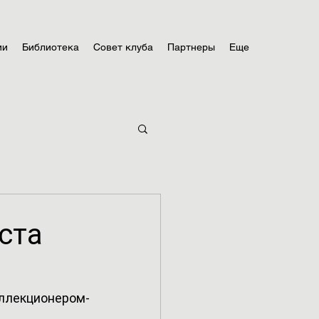
ии
Библиотека
Совет клуба
Партнеры
Еще
уста
ллекционером-