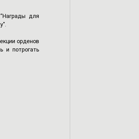
“Награды для 
у".
екции орденов 
 и потрогать 