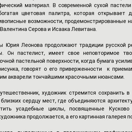
ический материал. В современной сухой пастели 
богатая цветовая палитра, которая открывает д
ивописные возможности, продемонстрированные на
 Валентина Серова и Исаака Левитана.
ы Юрия Леонова продолжают традиции русской ре
. Он пастелист, имеет свое неповторимое твор
очной пастельной поверхности, когда бумага усилив
рисунка, говорят о его приверженности  к приема
щим акварели тончайшими красочными нюансами.
тешественник, художник стремится сохранить в с
 близких сердцу мест, где объединяются архитектур
тить усадебные циклы, посвященные Кусково и
удожника продолжается, а его картинная галерея п