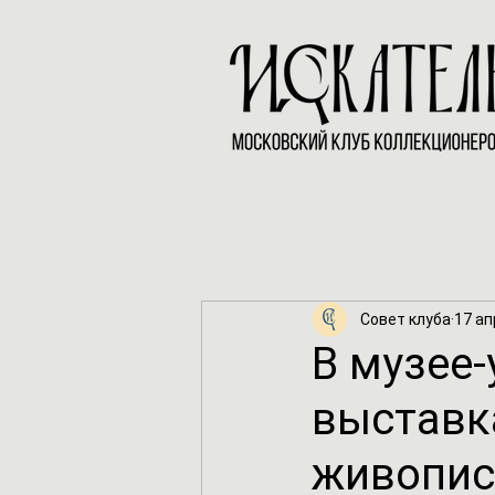
Совет клуба
17 ап
В музее
выставк
живопис