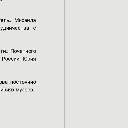
ель» Михаила 
удничества с 
и» Почетного 
 России Юрия 
ва постоянно 
ициях музеев. 