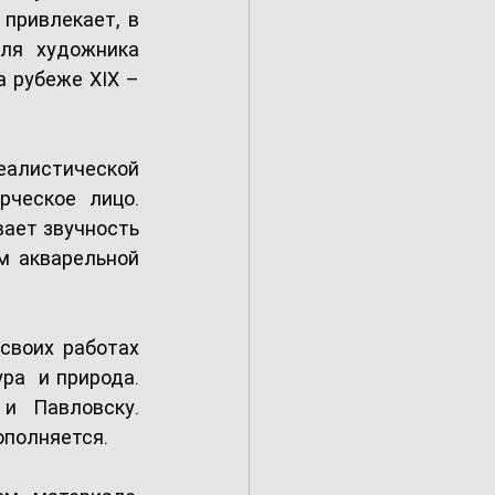
привлекает, в 
ля художника 
 рубеже XIX –
алистической 
ческое лицо. 
ает звучность 
м акварельной 
воих работах 
а  и природа. 
 Павловску. 
ополняется. 