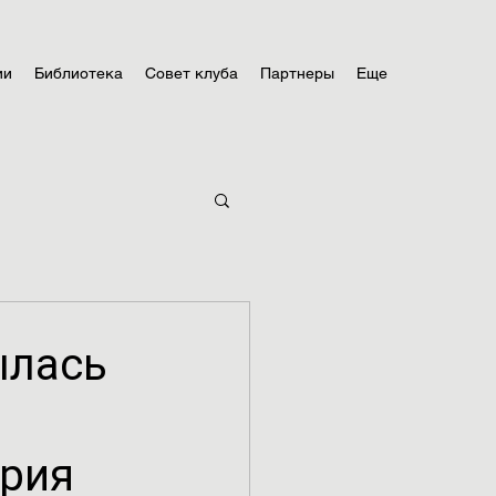
ии
Библиотека
Совет клуба
Партнеры
Еще
ылась
Юрия