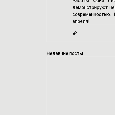
Работы Юрия Лео
демонстрируют нер
современностью. 
апреля!
Недавние посты